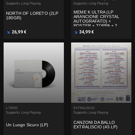
Supporto: Long Playing
Supporto: Long Playing
MEME K ULTRA (LP
NORTH OF LORETO (2LP
ARANCIONE CRYSTAL
180GR)
AUTOGRAFATO) +
POSTER + TOPPA + 2
TATUAGGI
26,99 €
34,99 €
L'ORSO
EXTRALISCIO
Supporto: Long Playing
Supporto: Long Playing
CANZONI DA BALLO
Un Luogo Sicuro (LP)
EXTRALISCIO (45 LP)